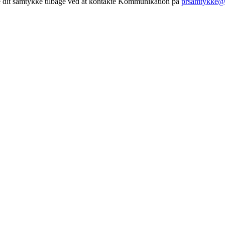
e dit samtykke tilbage ved at kontakte Kommunikation på
prsamtykke@