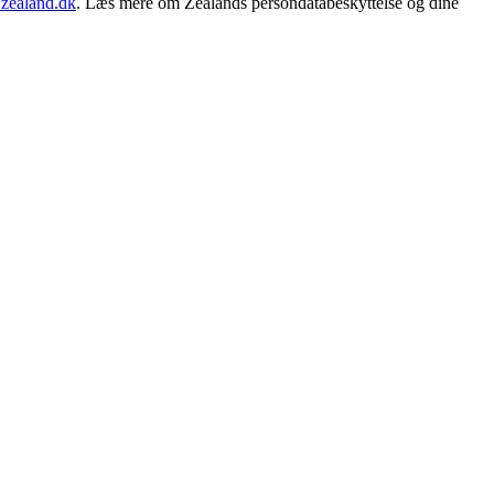
zealand.dk
. Læs mere om Zealands persondatabeskyttelse og dine