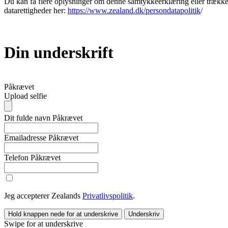
Du kan få flere oplysninger om denne samtykkeerklæring eller trækk
datarettigheder her:
https://www.zealand.dk/persondatapolitik
/
Din underskrift
Påkrævet
Upload selfie
Dit fulde navn
Påkrævet
Emailadresse
Påkrævet
Telefon
Påkrævet
Jeg accepterer Zealands
Privatlivspolitik
.
Hold knappen nede for at underskrive
Underskriv
Swipe for at underskrive