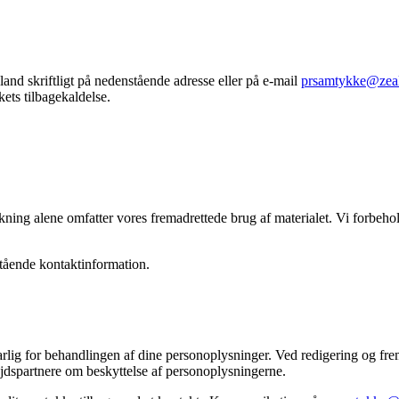
land skriftligt på nedenstående adresse eller på e-mail
prsamtykke@zea
kets tilbagekaldelse.
ning alene omfatter vores fremadrettede brug af materialet. Vi forbeholde
tående kontaktinformation.
g for behandlingen af dine personoplysninger. Ved redigering og fremsti
bejdspartnere om beskyttelse af personoplysningerne.